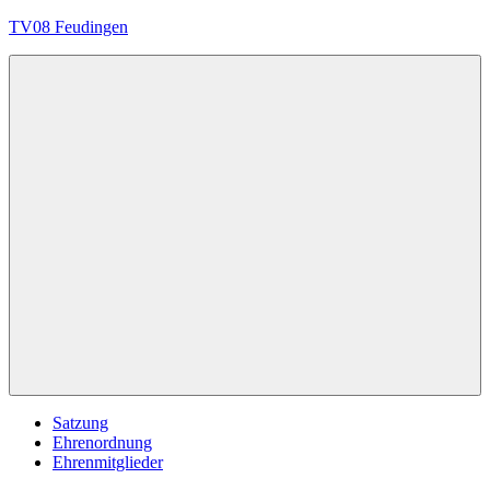
Zum
TV08 Feudingen
Inhalt
springen
Immer
in
Bewegung
Menü
Satzung
Ehrenordnung
Ehrenmitglieder